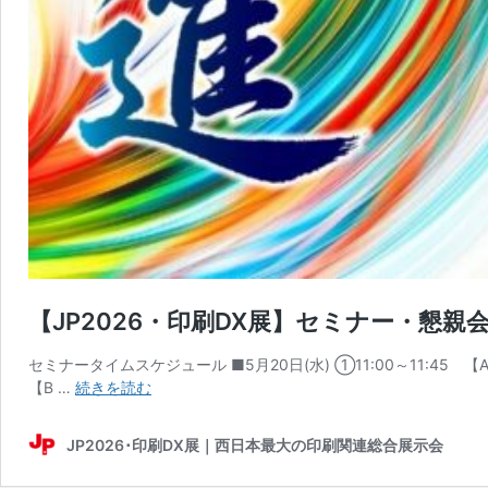
【JP2026・印刷DX展】セミナー・懇親
セミナータイムスケジュール ■5月20日(水) ①11:00～11:
【JP2026・
【B …
続きを読む
印
刷
JP2026･印刷DX展｜西日本最大の印刷関連総合展示会
DX
展】