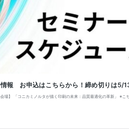
会情報 お申込はこちらから！締め切りは5/13
45 【A会場】 「コニカミノルタが描く印刷の未来：品質最適化の革新」 ※こ