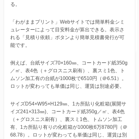
る。
「わがままプリント」Webサイトでは簡単料金シミ
ュレーターによって目安料金が算出できる。表示さ
れる「見積り依頼」ボタンより簡単見積書発行が可
能です。
例えば、台紙サイズ70×160㎜、コートカード紙350g
／㎡、表4色（＋グロスニス刷有）、裏スミ1色、ト
ムソン加工有の台紙が1000枚で6510円（＠6.51）。
ロットが変わっても単価は同じ、運賃は別途必要。
サイズD54×W95×H129㎜、1カ所貼り化粧箱(展開サ
イズ241×313㎜)、コートカード紙350g／㎡、表4色
（＋グロスニス刷有）、裏スミ1色、トムソン加工
有、1カ所貼り有りの化粧箱が1000枚6万8780円（＠
68.78）。ロットが変わっても単価は同じ、運賃は別