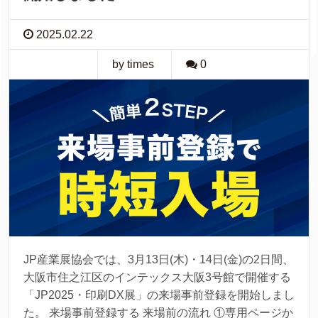
2025.02.22
by times
0
JP産業展協会では、3月13日(木)・14日(金)の2日間、
大阪市住之江区のインテックス大阪3号館で開催する
「JP2025・印刷DX展」の来場事前登録を開始しまし
た。 来場事前登録する 来場前の流れ ①専用ページか