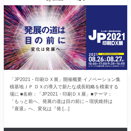
「JP2021・印刷ＤＸ展」開催概要 イノベーション集
積基地ＪＰ ＤＸの導入で新たな成長戦略を模索する
場に ■名称：「JP2021・印刷ＤＸ展」■テーマ：
「もっと前へ、発展の道は目の前に～現状維持は
『衰退』へ、変化は『発 […]