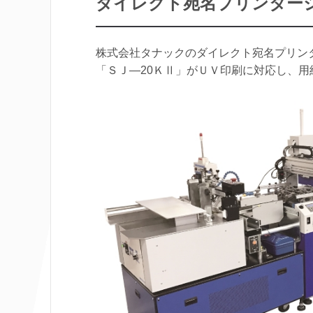
ダイレクト宛名プリンター
株式会社タナックのダイレクト宛名プリン
「ＳＪ―20ＫⅡ」がＵＶ印刷に対応し、