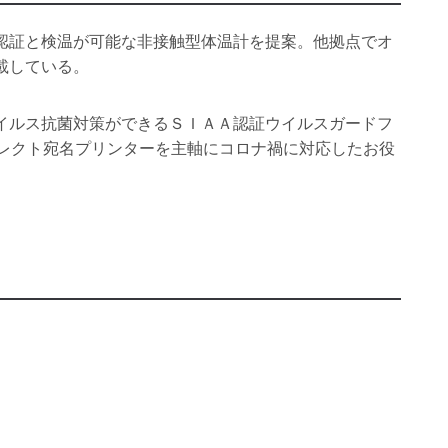
認証と検温が可能な非接触型体温計を提案。他拠点でオ
載している。
イルス抗菌対策ができるＳＩＡＡ認証ウイルスガードフ
イレクト宛名プリンターを主軸にコロナ禍に対応したお役