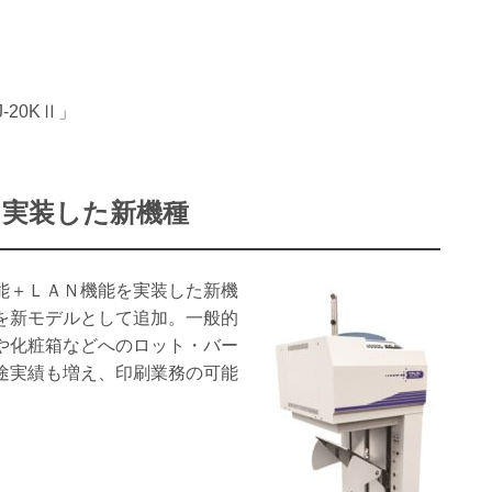
20KⅡ」
を実装した新機種
能＋ＬＡＮ機能を実装した新機
を新モデルとして追加。一般的
や化粧箱などへのロット・バー
途実績も増え、印刷業務の可能