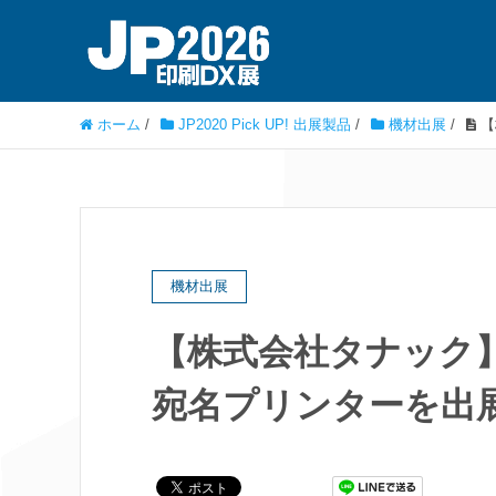
ホーム
/
JP2020 Pick UP! 出展製品
/
機材出展
/
【
機材出展
【株式会社タナック
宛名プリンターを出