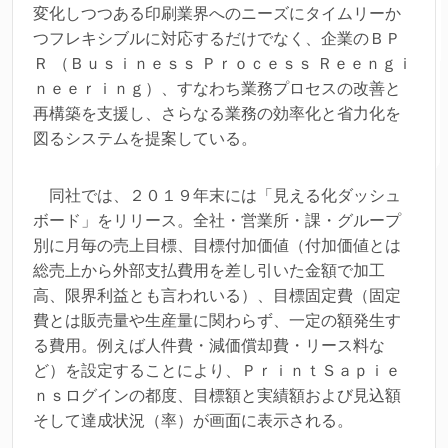
変化しつつある印刷業界へのニーズにタイムリーか
つフレキシブルに対応するだけでなく、企業のＢＰ
Ｒ （Ｂｕｓｉｎｅｓｓ Ｐｒｏｃｅｓｓ Ｒｅｅｎｇｉ
ｎｅｅｒｉｎｇ）、すなわち業務プロセスの改善と
再構築を支援し、さらなる業務の効率化と省力化を
図るシステムを提案している。
同社では、２０１９年末には「見える化ダッシュ
ボード」をリリース。全社・営業所・課・グループ
別に月毎の売上目標、目標付加価値（付加価値とは
総売上から外部支払費用を差し引いた金額で加工
高、限界利益とも言われいる）、目標固定費（固定
費とは販売量や生産量に関わらず、一定の額発生す
る費用。例えば人件費・減価償却費・リース料な
ど）を設定することにより、ＰｒｉｎｔＳａｐｉｅ
ｎｓログインの都度、目標額と実績額および見込額
そして達成状況（率）が画面に表示される。