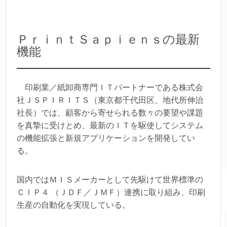
ＰｒｉｎｔＳａｐｉｅｎｓの最新
機能
印刷業／紙卸商専門ＩＴパートナーである株式会
社ＪＳＰＩＲＩＴＳ（東京都千代田区、地代所伸治
社長）では、顧客から寄せられる数々の要望や課題
を真摯に受けとめ、最新のＩＴを駆使してシステム
の機能拡張と新規アプリケーションを開発してい
る。
国内ではＭＩＳメーカーとして先駆けて世界標準の
ＣＩＰ４ （ＪＤＦ／ＪＭＦ）連携に取り組み、印刷
生産の自動化を実現している。