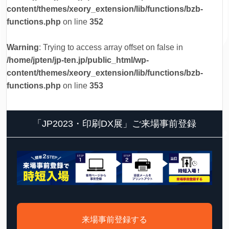
content/themes/xeory_extension/lib/functions/bzb-
functions.php
on line
352
Warning
: Trying to access array offset on false in
/home/jpten/jp-ten.jp/public_html/wp-
content/themes/xeory_extension/lib/functions/bzb-
functions.php
on line
353
「JP2023・印刷DX展」ご来場事前登録
来場事前登録する