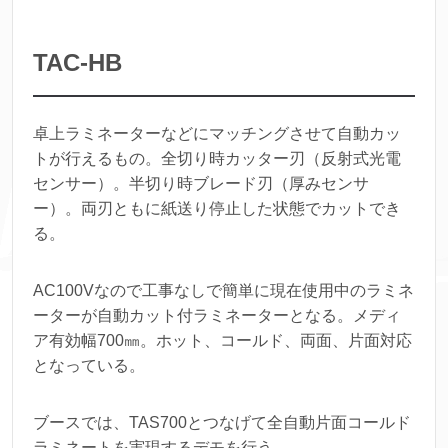
TAC-HB
卓上ラミネーターなどにマッチングさせて自動カッ
トが行えるもの。全切り時カッター刃（反射式光電
センサー）。半切り時ブレード刃（厚みセンサ
ー）。両刃ともに紙送り停止した状態でカットでき
る。
AC100Vなので工事なしで簡単に現在使用中のラミネ
ーターが自動カット付ラミネーターとなる。メディ
ア有効幅700㎜。ホット、コールド、両面、片面対応
となっている。
ブースでは、TAS700とつなげて全自動片面コールド
ラミネートを実現するデモを行う。