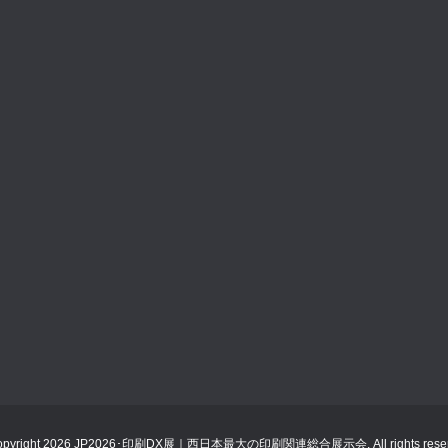
opyright 2026 JP2026･印刷DX展｜西日本最大の印刷関連総合展示会. All rights reser