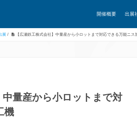
開催概要
出展
出展
/
【広瀬鉄工株式会社】中量産から小ロットまで対応できる万能ニス
】中量産から小ロットまで対
工機