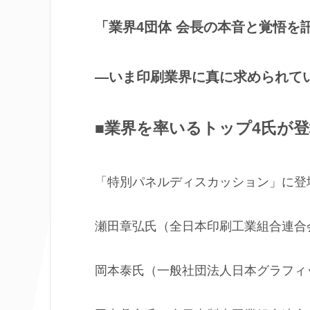
「業界4団体 会長の本音と覚悟を
―いま印刷業界に真に求められて
■業界を率いるトップ4氏が登
「特別パネルディスカッション」に登
瀬田章弘氏（全日本印刷工業組合連合
岡本泰氏（一般社団法人日本グラフィ