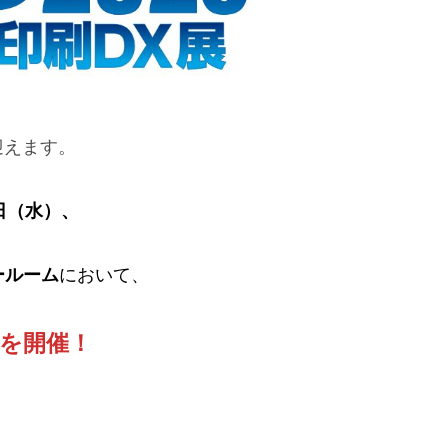
迎えます。
0日（水）、
ールーム
において、
を開催！