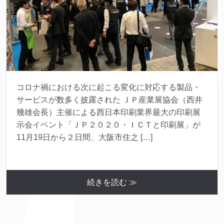
コロナ禍における次に起こる変化に対応する製品・
サービスが数多く披露された ＪＰ産業展協会（西井
幾雄会長）主催による西日本印刷業界最大の印刷展
示会イベント「ＪＰ２０２０・ＩＣＴと印刷展」が
11月19日から２日間、大阪市住之 […]
続きを読む ≫