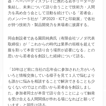
器・ペーパーディスプレイに携わる若手リーダーが
集結し、未来について語り合うことで技術力・人間
力を高め合う会として活動を続けている「若者会」
のメンバー５社が「JP2020・ICTと印刷展」で各社
が持つ技術力・製品開発力を来場者に披露する。
同会創設者である園田純典氏（有限会社ソノダ代表
取締役）が「これからの時代は業界の垣根を超えて
腹を割って本音で語り合う場所が必要になる」との
思いから若者会を創設した経緯について語る。
「10年ほど前に当社の忘年会に参加された方がいろ
いろと情報交換している様子を見て１人で悩むより
も誰かに悩みを相談することで解決できることも少
なくないのではとの思いから若者会を創設しまし
た。参加者同士が本音で語り合うことによって触発
を受け合える人間関係が作れる場になればと願って
います」と同氏は語る。