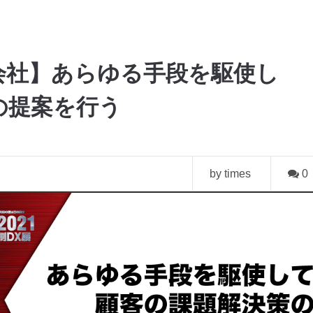
会社】あらゆる手段を駆使し
の提案を行う
by times
0