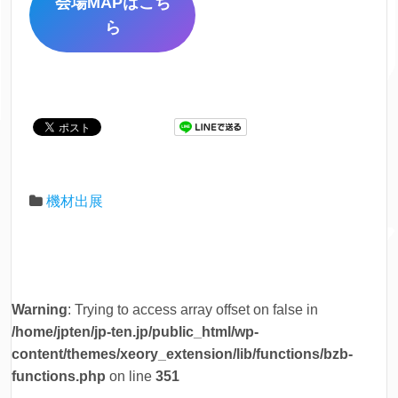
会場MAPはこち
ら
機材出展
Warning
: Trying to access array offset on false in
/home/jpten/jp-ten.jp/public_html/wp-
content/themes/xeory_extension/lib/functions/bzb-
functions.php
on line
351