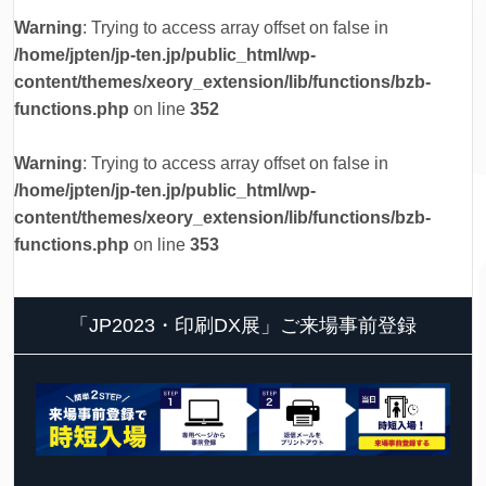
Warning
: Trying to access array offset on false in
/home/jpten/jp-ten.jp/public_html/wp-
content/themes/xeory_extension/lib/functions/bzb-
functions.php
on line
352
Warning
: Trying to access array offset on false in
/home/jpten/jp-ten.jp/public_html/wp-
content/themes/xeory_extension/lib/functions/bzb-
functions.php
on line
353
「JP2023・印刷DX展」ご来場事前登録