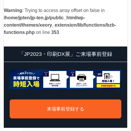
Warning
: Trying to access array offset on false in
/home/jpten/jp-ten.jp/public_html/wp-
content/themes/xeory_extension/lib/functions/bzb-
functions.php
on line
353
「JP2023・印刷DX展」ご来場事前登録
来場事前登録する