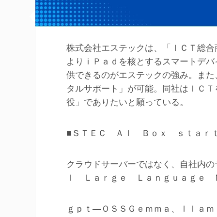
株式会社エステックは、「ＩＣＴ総合
よりｉＰａｄを核とするスマートデバ
供できるのがエステックの強み。また
タルサポート」が可能。同社はＩＣＴ
役」でありたいと願っている。
■ＳＴＥＣ ＡＩ Ｂｏｘ ｓｔａｒ
クラウドサーバーではなく、自社内の
ｌ Ｌａｒｇｅ Ｌａｎｇｕａｇｅ 
ｇｐｔ―ＯＳＳＧｅｍｍａ、ｌｌａｍ