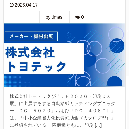
2026.04.17
by times
0
株式会社トヨテックが「ＪＰ２０２６・印刷ＤＸ
展」に出展するする自動給紙カッティングプロッタ
ー「ＤＧ―５０７０」および「ＤＧ―４０６０Ⅱ」
は、「中小企業省力化投資補助金（カタログ型）」
に登録されている。 両機種ともに、印刷 […]