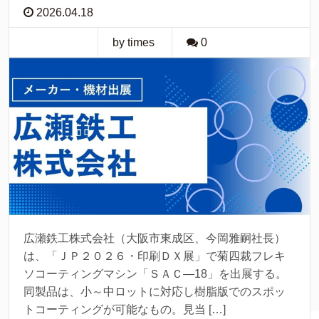
2026.04.18
by times
0
広瀬鉄工株式会社（大阪市東成区、今岡雅嗣社長）
は、「ＪＰ２０２６・印刷ＤＸ展」で菊四裁フレキ
ソコーティングマシン「ＳＡＣ―18」を出展する。
同製品は、小～中ロットに対応し樹脂版でのスポッ
トコーティングが可能なもの。見当 […]