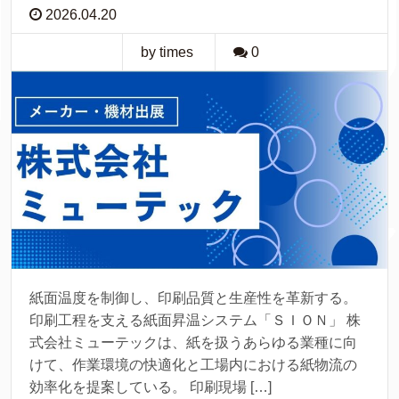
2026.04.20
by times
0
紙面温度を制御し、印刷品質と生産性を革新する。
印刷工程を支える紙面昇温システム「ＳＩＯＮ」 株
式会社ミューテックは、紙を扱うあらゆる業種に向
けて、作業環境の快適化と工場内における紙物流の
効率化を提案している。 印刷現場 […]